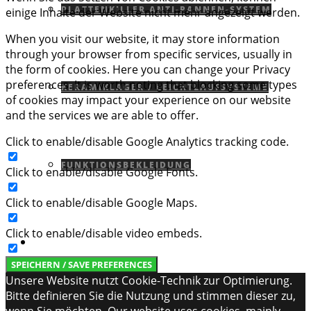
PLATTENKILLER ANTI-PANNEN-SYSTEM
einige Inhalte der Website nicht mehr angezeigt werden.
When you visit our website, it may store information
through your browser from specific services, usually in
the form of cookies. Here you can change your Privacy
preferences. It is worth noting that blocking some types
KERAMIKLAGER / LEICHTLAUFSYSTEME
of cookies may impact your experience on our website
and the services we are able to offer.
Click to enable/disable Google Analytics tracking code.
FUNKTIONSBEKLEIDUNG
Click to enable/disable Google Fonts.
Click to enable/disable Google Maps.
Click to enable/disable video embeds.
SERVICE
SPEICHERN / SAVE PREFERENCES
Unsere Website nutzt Cookie-Technik zur Optimierung.
Bitte definieren Sie die Nutzung und stimmen dieser zu,