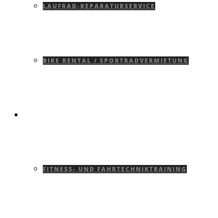
LAUFRAD-REPARATURSERVICE
BIKE RENTAL / SPORTRADVERMIETUNG
TRAINING
FITNESS- UND FAHRTECHNIKTRAINING