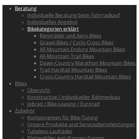
Beratung
Individuelle Beratung beim Fahrradkauf
Individuelles Angebot
Bikekategorien erklärt
Rennräder und Aero-Bikes
Gravel-Bikes / Cyclo-Cross Bikes
All-Mountain Enduro Mountain Bikes
All-Mountain Trail Bikes
Down-Country Marathon Mountain Bikes
Trail Hardtail Mountain Bikes
Cross-Country Hardtail Mountain Bikes
Bikes
Übersicht
Konstructive / Individueller Rahmenbau
Jobrad / Bike-Leasing / Eurorad
Zubehör
Komponenten für Bike-Tuning
Unsere Produkte und Servicedienstleistungen
Tubeless-Laufräder
PlattenKiller Anti-Pannen-System