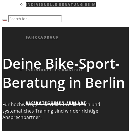
INDIVIDUELLE BERATUNG BEIM
FAHRRADKAUF
Deine Bike-Sport-
INDIVIDUELLES ANGEBOT
Beratung in Berlin
BIKEKATEGORIEN ERKLÄRT
Für hochwertige Bikes aller Preisklassen und
systematiches Training sind wir der richtige
Ansprechpartner.