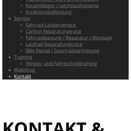
Keramiklager / Leichtlaufsysteme
Funktionsbekleidung
Service
Fahrrad-Lackierservice
Carbon Reparaturservice
Fahrradwartung / Reparatur / Montage
Laufrad-Reparaturservice
Bike Rental / Sportradvermietung
Training
Fitness- und Fahrtechniktraining
Webshop
Kontakt
KONTAKT &